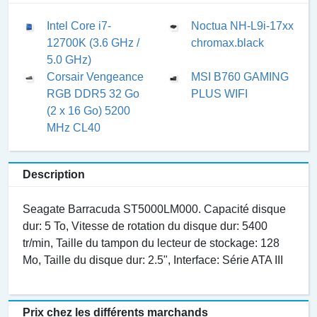
Intel Core i7-
Noctua NH-L9i-17xx
12700K (3.6 GHz /
chromax.black
5.0 GHz)
Corsair Vengeance
MSI B760 GAMING
RGB DDR5 32 Go
PLUS WIFI
(2 x 16 Go) 5200
MHz CL40
Description
Seagate Barracuda ST5000LM000. Capacité disque
dur: 5 To, Vitesse de rotation du disque dur: 5400
tr/min, Taille du tampon du lecteur de stockage: 128
Mo, Taille du disque dur: 2.5", Interface: Série ATA III
Prix chez les différents marchands