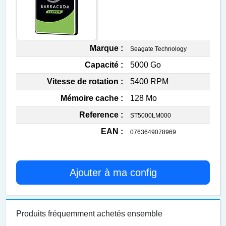
Marque :
Seagate Technology
Capacité :
5000 Go
Vitesse de rotation :
5400 RPM
Mémoire cache :
128 Mo
Reference :
ST5000LM000
EAN :
0763649078969
Ajouter à ma config
Produits fréquemment achetés ensemble