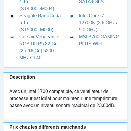
4 To
SATA 6Gb/s
(ST4000DM004)
Seagate BarraCuda
Intel Core i7-
5 To
12700K (3.6 GHz /
(ST5000LM000)
5.0 GHz)
Corsair Vengeance
MSI B760 GAMING
RGB DDR5 32 Go
PLUS WIFI
(2 x 16 Go) 5200
MHz CL40
Description
Avec un Intel 1700 compatible, ce ventilateur de
processeur est idéal pour maintenir une température
basse avec un niveau sonore maximal de 23.60dB.
Prix chez les différents marchands