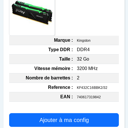
Marque :
Kingston
Type DDR :
DDR4
Taille :
32 Go
Vitesse mémoire :
3200 MHz
Nombre de barrettes :
2
Reference :
KF432C16BBK2/32
EAN :
740617319842
Ajouter à ma config