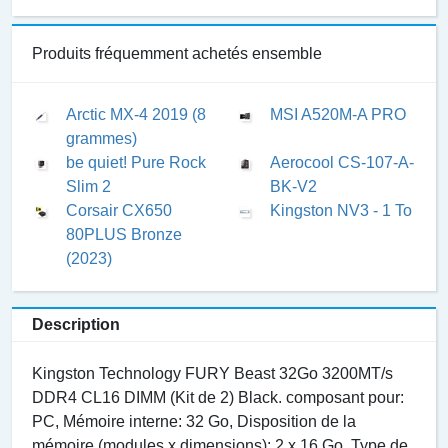
Produits fréquemment achetés ensemble
Arctic MX-4 2019 (8
MSI A520M-A PRO
grammes)
be quiet! Pure Rock
Aerocool CS-107-A-
Slim 2
BK-V2
Corsair CX650
Kingston NV3 - 1 To
80PLUS Bronze
(2023)
Description
Kingston Technology FURY Beast 32Go 3200MT/s
DDR4 CL16 DIMM (Kit de 2) Black. composant pour:
PC, Mémoire interne: 32 Go, Disposition de la
mémoire (modules x dimensions): 2 x 16 Go, Type de