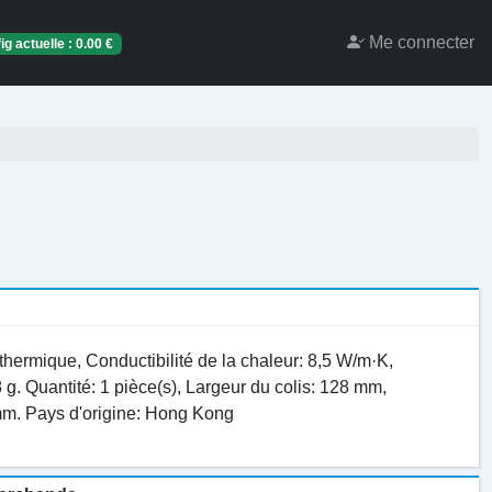
Me connecter
ig actuelle :
0.00
€
ermique, Сonductibilité de la chaleur: 8,5 W/m·K,
8 g. Quantité: 1 pièce(s), Largeur du colis: 128 mm,
mm. Pays d'origine: Hong Kong