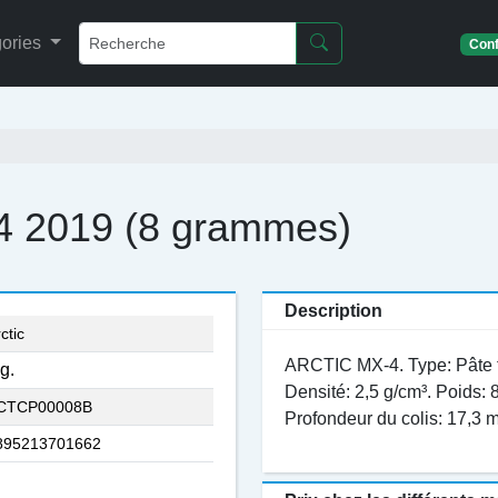
ories
Conf
4 2019 (8 grammes)
Description
ctic
ARCTIC MX-4. Type: Pâte th
g.
Densité: 2,5 g/cm³. Poids: 
CTCP00008B
Profondeur du colis: 17,3 
895213701662