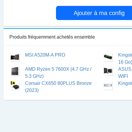
Ajouter à ma config
Produits fréquemment achetés ensemble
MSI A520M-A PRO
Kingst
16 Go
AMD Ryzen 5 7600X (4.7 GHz /
ASUS
5.3 GHz)
WIFI
Corsair CX650 80PLUS Bronze
Kingst
(2023)