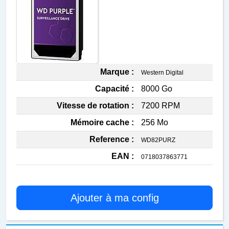
Marque :
Western Digital
Capacité :
8000 Go
Vitesse de rotation :
7200 RPM
Mémoire cache :
256 Mo
Reference :
WD82PURZ
EAN :
0718037863771
Ajouter à ma config