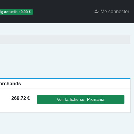
Me connecter
ig actuelle :
0.00
€
 marchands
269.72 €
Voir la fiche sur Pixmania