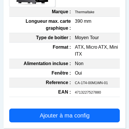
Marque :
Thermaltake
Longueur max. carte
390 mm
graphique :
Type de boitier :
Moyen Tour
Format :
ATX, Micro ATX, Mini
ITX
Alimentation incluse :
Non
Fenêtre :
Oui
Reference :
CA-1T4-00M1WN-01
EAN :
4713227527880
Ajouter à ma config