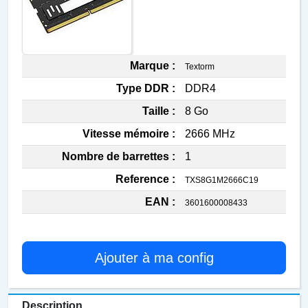
Marque :
Textorm
Type DDR :
DDR4
Taille :
8 Go
Vitesse mémoire :
2666 MHz
Nombre de barrettes :
1
Reference :
TXS8G1M2666C19
EAN :
3601600008433
Ajouter à ma config
Description