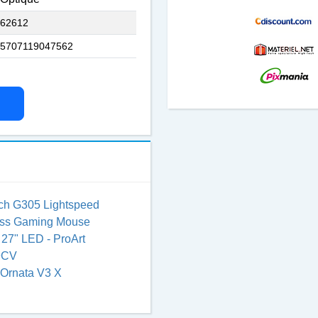
62612
5707119047562
ch G305 Lightspeed
ess Gaming Mouse
27" LED - ProArt
9CV
Ornata V3 X