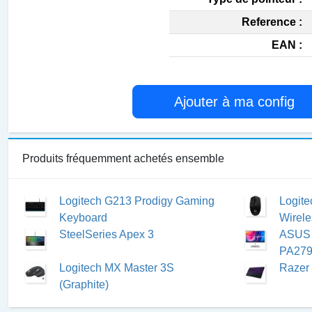
Reference :
EAN :
Ajouter à ma config
Produits fréquemment achetés ensemble
Logitech G213 Prodigy Gaming
Logite
Keyboard
Wirel
SteelSeries Apex 3
ASUS 
PA27
Logitech MX Master 3S
Razer 
(Graphite)