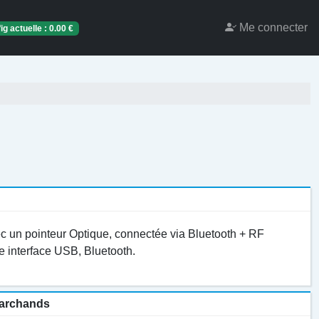
Me connecter
ig actuelle :
0.00
€
ec un pointeur Optique, connectée via Bluetooth + RF
e interface USB, Bluetooth.
 marchands