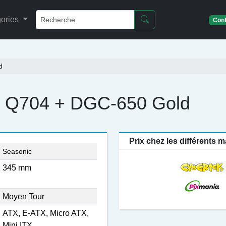
ories
Conf
d
Q704 + DGC-650 Gold
Prix chez les différents
Seasonic
345 mm
Moyen Tour
ATX, E-ATX, Micro ATX,
Mini ITX