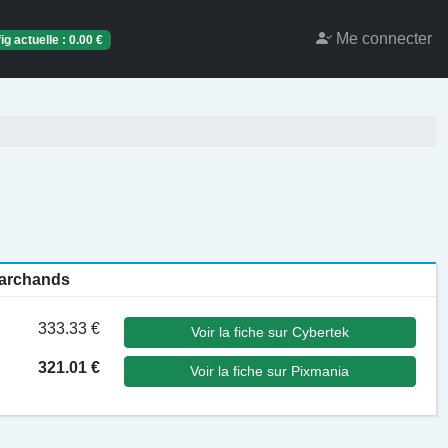
Me connecter
ig actuelle :
0.00
€
 marchands
333.33 €
Voir la fiche sur Cybertek
321.01 €
Voir la fiche sur Pixmania