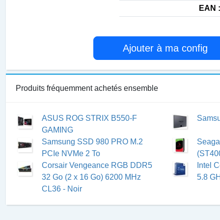
EAN 
Ajouter à ma config
Produits fréquemment achetés ensemble
ASUS ROG STRIX B550-F
Samsu
GAMING
Samsung SSD 980 PRO M.2
Seagat
PCIe NVMe 2 To
(ST40
Corsair Vengeance RGB DDR5
Intel 
32 Go (2 x 16 Go) 6200 MHz
5.8 GH
CL36 - Noir