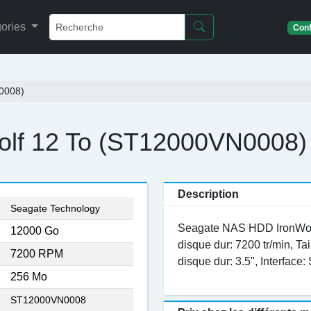
ories
Conf
0008)
olf 12 To (ST12000VN0008)
Description
:
Seagate Technology
Seagate NAS HDD IronWolf. 
:
12000 Go
disque dur: 7200 tr/min, Ta
:
7200 RPM
disque dur: 3.5", Interface: 
:
256 Mo
:
ST12000VN0008