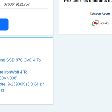
Prix chez les différents
:
0763649121757
ng SSD 870 QVO 4 To
e IronWolf 4 To
00VN006)
Core i9-13900K (3.0 GHz /
z)