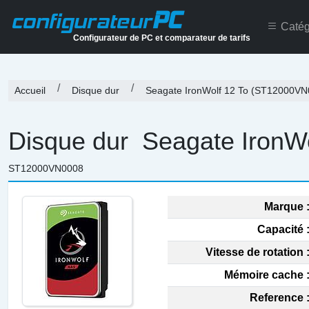
PC
configurateur
Catég
Configurateur de PC et comparateur de tarifs
Accueil
Disque dur
Seagate IronWolf 12 To (ST12000VN
Disque dur
Seagate IronW
ST12000VN0008
Marque 
Capacité 
Vitesse de rotation 
Mémoire cache 
Reference 