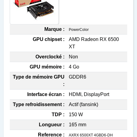
Marque :
PowerColor
GPU chipset :
AMD Radeon RX 6500
XT
Overclocké :
Non
GPU mémoire :
4 Go
Type de mémoire GPU
GDDR6
:
Interface écran :
HDMI, DisplayPort
Type refroidissement :
Actif (fansink)
TDP :
150 W
Longueur :
165 mm
Reference :
AXRX 6500XT 4GBD6-DH