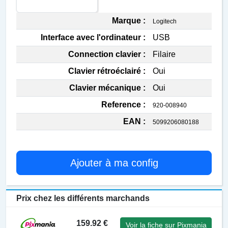
Marque :
Logitech
Interface avec l'ordinateur :
USB
Connection clavier :
Filaire
Clavier rétroéclairé :
Oui
Clavier mécanique :
Oui
Reference :
920-008940
EAN :
5099206080188
Ajouter à ma config
Prix chez les différents marchands
159.92 €
Voir la fiche sur Pixmania