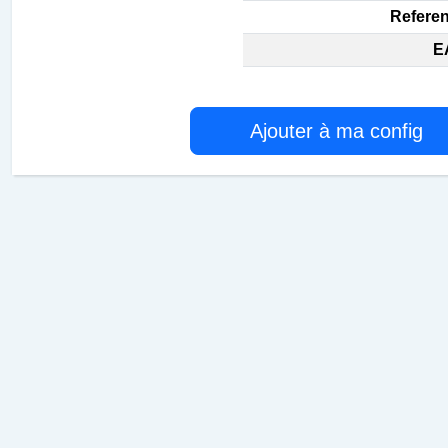
Referen
E
Ajouter à ma config