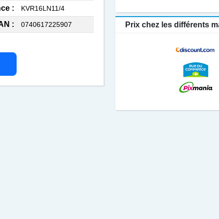
ce :
KVR16LN11/4
AN :
0740617225907
Prix chez les différents