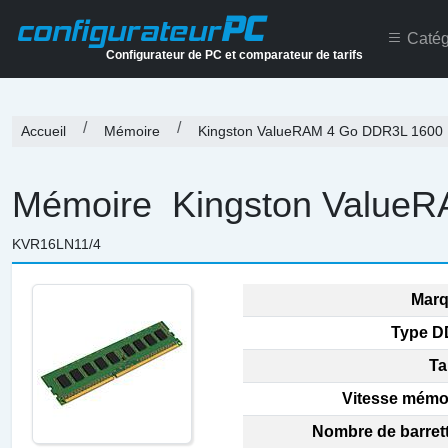
PC
configurateur
Catég
Configurateur de PC et comparateur de tarifs
Accueil
Mémoire
Kingston ValueRAM 4 Go DDR3L 1600
Mémoire
Kingston Value
KVR16LN11/4
Marq
Type D
Tai
Vitesse mémoi
Nombre de barrett