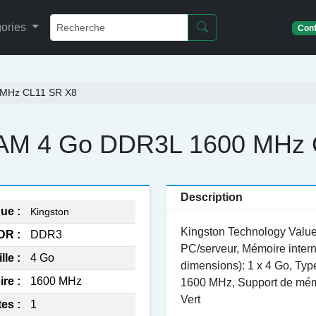
ories
Conf
 MHz CL11 SR X8
RAM 4 Go DDR3L 1600 MHz 
Description
ue :
Kingston
Kingston Technology Val
DR :
DDR3
PC/serveur, Mémoire intern
lle :
4 Go
dimensions): 1 x 4 Go, Ty
re :
1600 MHz
1600 MHz, Support de mémo
Vert
es :
1