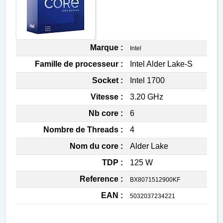
Marque :
Intel
Famille de processeur :
Intel Alder Lake-S
Socket :
Intel 1700
Vitesse :
3.20 GHz
Nb core :
6
Nombre de Threads :
4
Nom du core :
Alder Lake
TDP :
125 W
Reference :
BX8071512900KF
EAN :
5032037234221