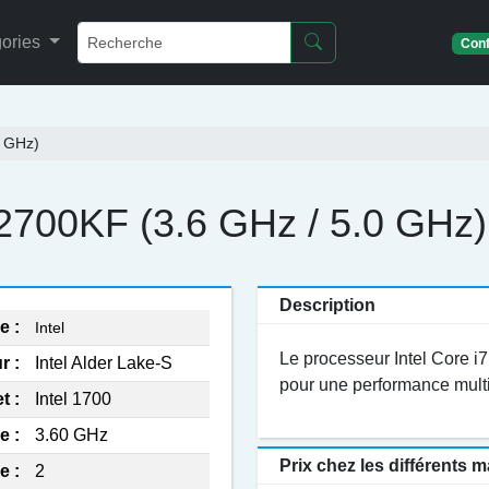
ories
Conf
0 GHz)
12700KF (3.6 GHz / 5.0 GHz)
Description
e :
Intel
Le processeur Intel Core i7
r :
Intel Alder Lake-S
pour une performance multi
t :
Intel 1700
e :
3.60 GHz
Prix chez les différents
e :
2