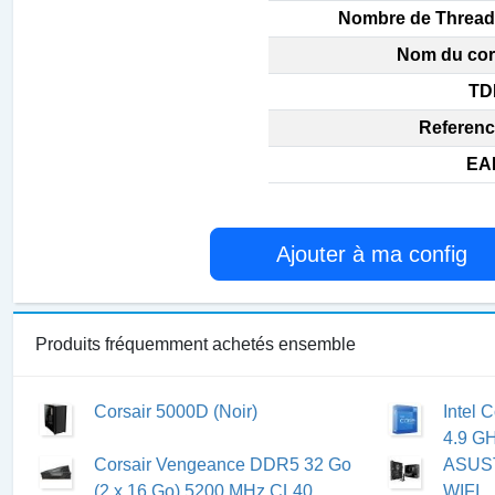
Nombre de Thread
Nom du cor
TD
Referenc
EA
Ajouter à ma config
Produits fréquemment achetés ensemble
Corsair 5000D (Noir)
Intel 
4.9 GH
Corsair Vengeance DDR5 32 Go
ASUS
(2 x 16 Go) 5200 MHz CL40
WIFI