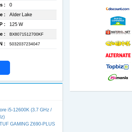
s :
0
e :
Alder Lake
P :
125 W
e :
BX8071512700KF
N :
5032037234047
Core i5-12600K (3.7 GHz /
z)
TUF GAMING Z690-PLUS