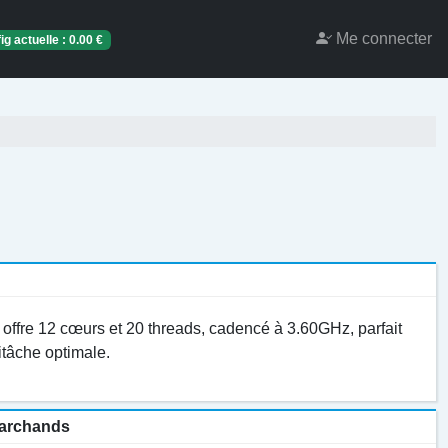
Me connecter
ig actuelle :
0.00
€
 offre 12 cœurs et 20 threads, cadencé à 3.60GHz, parfait
tâche optimale.
 marchands