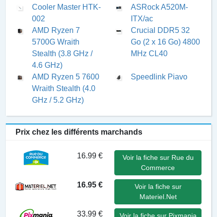
Cooler Master HTK-
ASRock A520M-
002
ITX/ac
AMD Ryzen 7
Crucial DDR5 32
5700G Wraith
Go (2 x 16 Go) 4800
Stealth (3.8 GHz /
MHz CL40
4.6 GHz)
AMD Ryzen 5 7600
Speedlink Piavo
Wraith Stealth (4.0
GHz / 5.2 GHz)
Prix chez les différents marchands
16.99 €
Voir la fiche sur Rue du
Commerce
16.95 €
Voir la fiche sur
Materiel.Net
33.99 €
Voir la fiche sur Pixmania