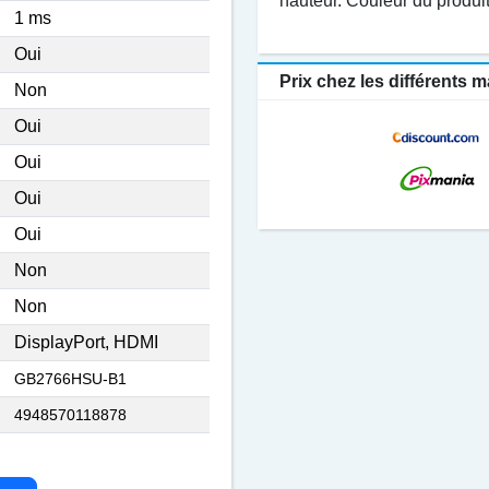
hauteur. Couleur du produit
1 ms
Oui
Prix chez les différents
Non
Oui
Oui
Oui
Oui
Non
Non
DisplayPort, HDMI
GB2766HSU-B1
4948570118878