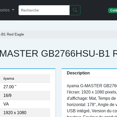
ories
Conf
-B1 Red Eagle
G-MASTER GB2766HSU-B1 R
Description
iiyama
iiyama G-MASTER GB2766HSU
27.00 "
l'écran: 1920 x 1080 pixel
16/9
d'affichage: Mat, Temps de
VA
horizontal: 178°, Angle de 
USB intégré, Version du c
1920 x 1080