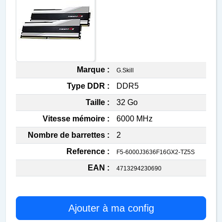
Marque :
G.Skill
Type DDR :
DDR5
Taille :
32 Go
Vitesse mémoire :
6000 MHz
Nombre de barrettes :
2
Reference :
F5-6000J3636F16GX2-TZ5S
EAN :
4713294230690
Ajouter à ma config