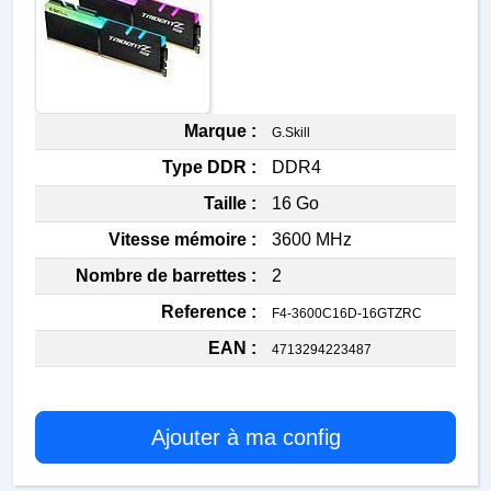
Marque :
G.Skill
Type DDR :
DDR4
Taille :
16 Go
Vitesse mémoire :
3600 MHz
Nombre de barrettes :
2
Reference :
F4-3600C16D-16GTZRC
EAN :
4713294223487
Ajouter à ma config