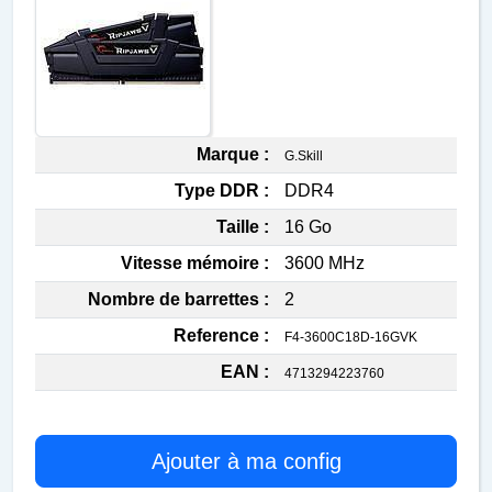
Marque :
G.Skill
Type DDR :
DDR4
Taille :
16 Go
Vitesse mémoire :
3600 MHz
Nombre de barrettes :
2
Reference :
F4-3600C18D-16GVK
EAN :
4713294223760
Ajouter à ma config