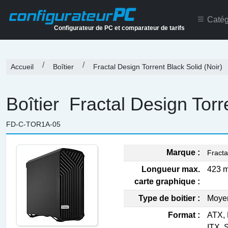
PC
configurateur
Catég
Configurateur de PC et comparateur de tarifs
Accueil
Boîtier
Fractal Design Torrent Black Solid (Noir)
Boîtier
Fractal Design Torre
FD-C-TOR1A-05
Marque :
Fracta
Longueur max.
423 
carte graphique :
Type de boitier :
Moye
Format :
ATX, 
ITX, 