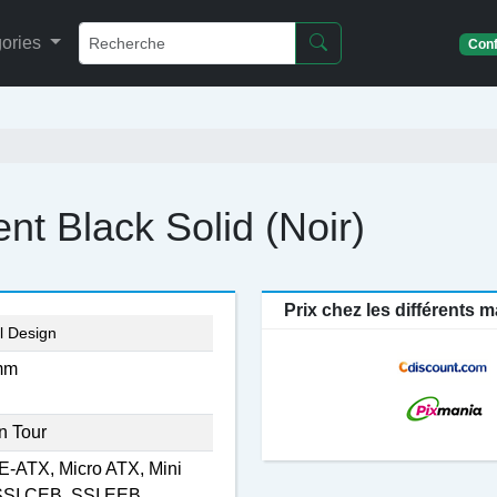
ories
Conf
nt Black Solid (Noir)
Prix chez les différents
l Design
mm
n Tour
E-ATX, Micro ATX, Mini
SSI CEB, SSI EEB