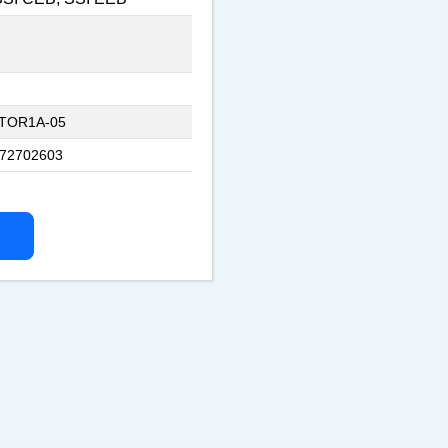
TOR1A-05
72702603