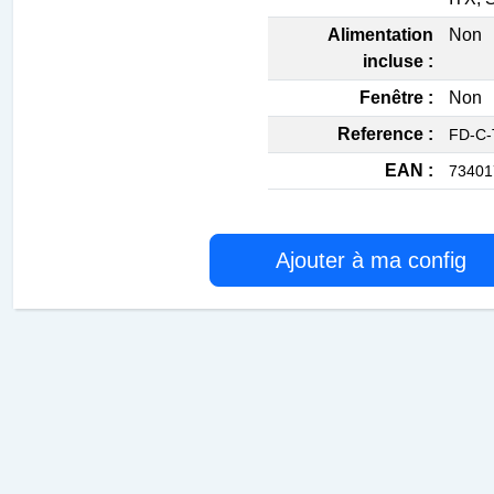
Alimentation
Non
incluse :
Fenêtre :
Non
Reference :
FD-C-
EAN :
73401
Ajouter à ma config