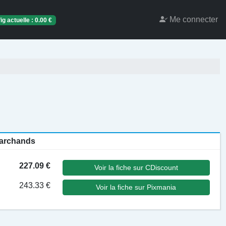
Me connecter
ig actuelle :
0.00
€
 marchands
227.09 €
Voir la fiche sur CDiscount
243.33 €
Voir la fiche sur Pixmania