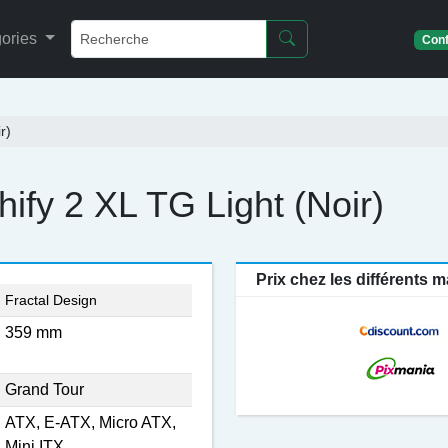
ories
Conf
r)
ify 2 XL TG Light (Noir)
Prix chez les différents
Fractal Design
359 mm
Grand Tour
ATX, E-ATX, Micro ATX,
Mini ITX