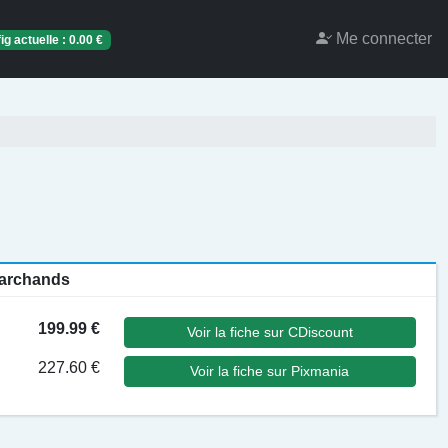
Me connecter
ig actuelle :
0.00
€
 marchands
199.99 €
Voir la fiche sur CDiscount
227.60 €
Voir la fiche sur Pixmania