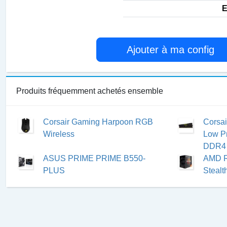
E
Ajouter à ma config
Produits fréquemment achetés ensemble
Corsair Gaming Harpoon RGB
Corsa
Wireless
Low Pr
DDR4 
ASUS PRIME PRIME B550-
AMD R
PLUS
Stealt