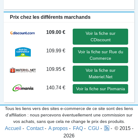
Prix chez les différents marchands
109.00 €
Voir la fiche sur
CDiscount
109.99 €
Voir la fiche sur Rue du
Commerce
109.95 €
Voir la fiche sur
Materiel.Net
140.74 €
Voir la fiche sur Pixmania
Tous les liens vers des sites e-commerce de ce site sont des liens
d'affiliation : nous percevons éventuellement une commission sur
vos achats, sans que cela ne change le prix des produits.
Accueil
-
Contact
-
A propos
-
FAQ
-
CGU
-
- © 2015 -
2026