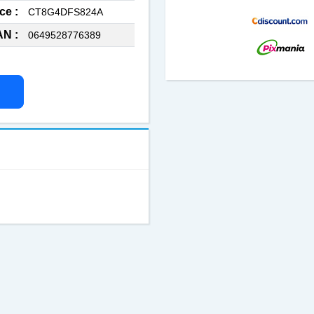
ce :
CT8G4DFS824A
N :
0649528776389