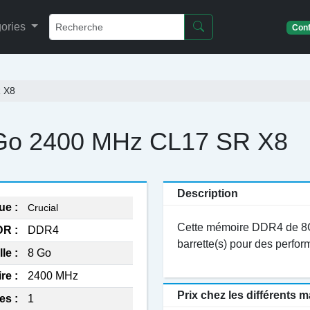
ories
Conf
 X8
Go 2400 MHz CL17 SR X8
Description
ue :
Crucial
Cette mémoire DDR4 de 8G
R :
DDR4
barrette(s) pour des perfo
lle :
8 Go
re :
2400 MHz
Prix chez les différents
es :
1