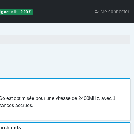
Me connecter
ig actuelle :
0.00
€
o est optimisée pour une vitesse de 2400MHz, avec 1
rmances accrues.
 marchands