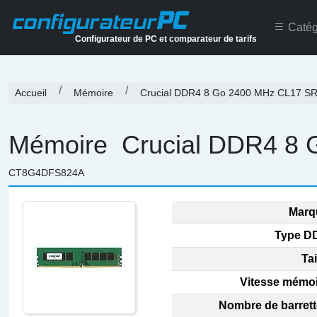
PC
configurateur
Catég
Configurateur de PC et comparateur de tarifs
Accueil
Mémoire
Crucial DDR4 8 Go 2400 MHz CL17 SR
Mémoire
Crucial DDR4 8 
CT8G4DFS824A
Marq
Type DD
Tai
Vitesse mémoi
Nombre de barrett