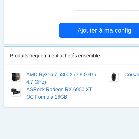
Ajouter à ma config
Produits fréquemment achetés ensemble
AMD Ryzen 7 5800X (3.8 GHz /
Corsai
4.7 GHz)
ASRock Radeon RX 6900 XT
OC Formula 16GB