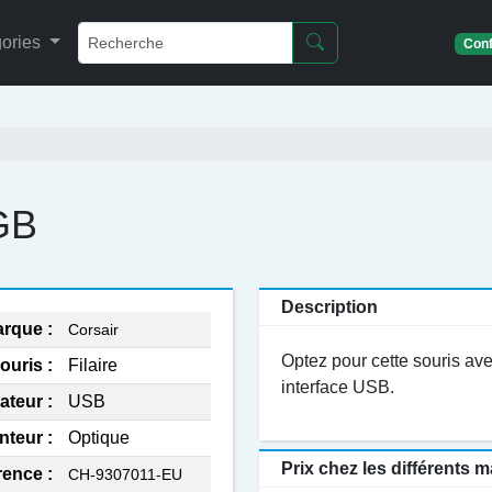
ories
Conf
GB
Description
rque :
Corsair
Optez pour cette souris ave
ouris :
Filaire
interface USB.
ateur :
USB
nteur :
Optique
Prix chez les différents
rence :
CH-9307011-EU