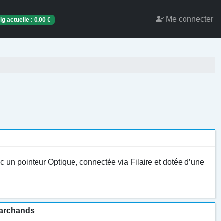
Me connecter
ig actuelle :
0.00
€
c un pointeur Optique, connectée via Filaire et dotée d’une
 marchands