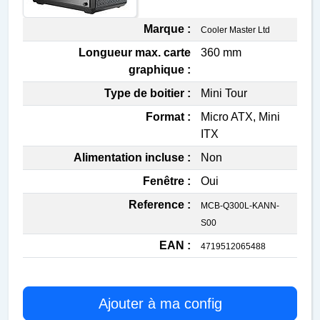
Marque :
Cooler Master Ltd
Longueur max. carte
360 mm
graphique :
Type de boitier :
Mini Tour
Format :
Micro ATX, Mini
ITX
Alimentation incluse :
Non
Fenêtre :
Oui
Reference :
MCB-Q300L-KANN-
S00
EAN :
4719512065488
Ajouter à ma config