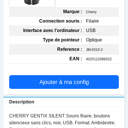
Marque :
Cherry
Connection souris :
Filaire
Interface avec l'ordinateur :
USB
Type de pointeur :
Optique
Reference :
JM-0310-2
EAN :
4025112088322
Ajouter à ma config
Description
CHERRY GENTIX SILENT Souris filaire, boutons
silencieux sans clics, noir, USB. Format: Ambidextre.