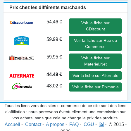
Prix chez les différents marchands
54.46 €
Voir la fiche sur
CDiscount
59.99 €
Voir la fiche sur Rue du
Commerce
59.95 €
Voir la fiche sur
Materiel.Net
44.49 €
Voir la fiche sur Alternate
48.02 €
Voir la fiche sur Pixmania
Tous les liens vers des sites e-commerce de ce site sont des liens
d'affiliation : nous percevons éventuellement une commission sur
vos achats, sans que cela ne change le prix des produits.
Accueil
-
Contact
-
A propos
-
FAQ
-
CGU
-
- © 2015 -