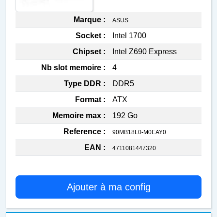
Marque :
ASUS
Socket :
Intel 1700
Chipset :
Intel Z690 Express
Nb slot memoire :
4
Type DDR :
DDR5
Format :
ATX
Memoire max :
192 Go
Reference :
90MB18L0-M0EAY0
EAN :
4711081447320
Ajouter à ma config