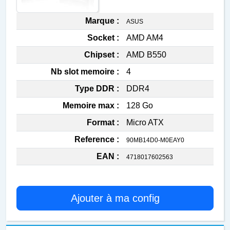
Marque :
ASUS
Socket :
AMD AM4
Chipset :
AMD B550
Nb slot memoire :
4
Type DDR :
DDR4
Memoire max :
128 Go
Format :
Micro ATX
Reference :
90MB14D0-M0EAY0
EAN :
4718017602563
Ajouter à ma config