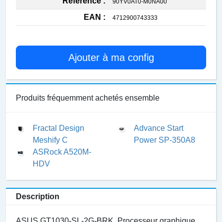
Reference :
90YV0AT0-M0NA00
EAN :
4712900743333
Ajouter à ma config
Produits fréquemment achetés ensemble
Fractal Design
Advance Start
Meshify C
Power SP-350A8
ASRock A520M-
HDV
Description
ASUS GT1030-SL-2G-BRK. Processeur graphique