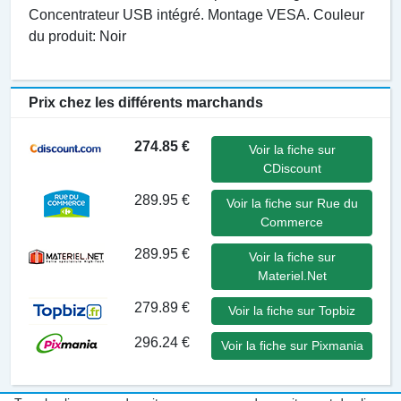
Concentrateur USB intégré. Montage VESA. Couleur
du produit: Noir
Prix chez les différents marchands
274.85 €
Voir la fiche sur
CDiscount
289.95 €
Voir la fiche sur Rue du
Commerce
289.95 €
Voir la fiche sur
Materiel.Net
279.89 €
Voir la fiche sur Topbiz
296.24 €
Voir la fiche sur Pixmania