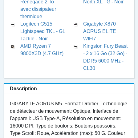
Renegade 2 To
North XL TG - Noir
avec dissipateur
thermique
Logitech G515
Gigabyte X870
Lightspeed TKL - GL
AORUS ELITE
Tactile - Noir
WIFI7
AMD Ryzen 7
Kingston Fury Beast
9800X3D (4.7 GHz)
- 2 x 16 Go (32 Go) -
DDR5 6000 MHz -
CL30
Description
GIGABYTE AORUS M5. Format: Droitier. Technologie
de détecteur de mouvement: Optique, Interface de
l'appareil: USB Type-A, Résolution en mouvement:
16000 DPI, Type de boutons: Boutons poussoirs,
Type Scroll: Roue, Accélération (max): 50 G. Couleur