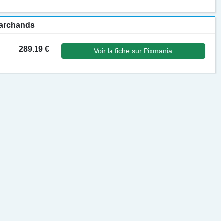
 marchands
289.19 €
Voir la fiche sur Pixmania