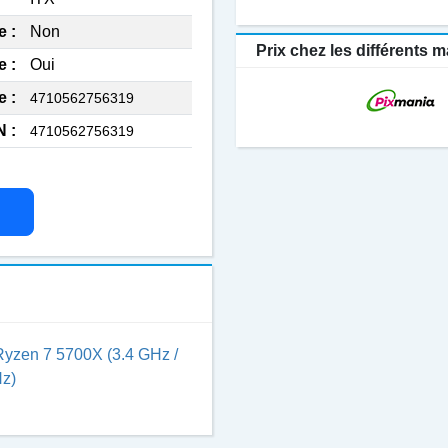
e :
Non
Prix chez les différents
e :
Oui
 :
4710562756319
 :
4710562756319
yzen 7 5700X (3.4 GHz /
z)