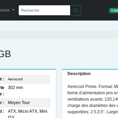
ories
Conf
RGB
Description
 :
Aerocool
Aerocool Prime. Format: Mi
te
302 mm
forme d'alimentation pris 
 :
ventilateurs avants: 120,14
r :
Moyen Tour
charge des diamètres des v
 :
ATX, Micro ATX, Mini
supportées: 2.5,3.5". Lar
ITX