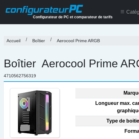
PC
configurateur
Catég
Configurateur de PC et comparateur de tarifs
Accueil
Boîtier
Aerocool Prime ARGB
Boîtier
Aerocool Prime A
4710562756319
Marque
Longueur max. car
graphique
Type de boitie
Format