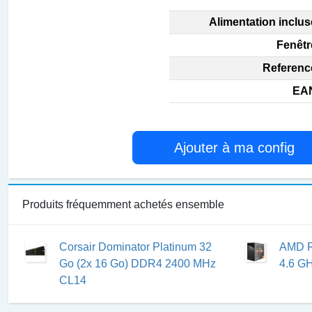
Alimentation inclus
Fenêtr
Reference
EAN
Ajouter à ma config
Produits fréquemment achetés ensemble
Corsair Dominator Platinum 32
AMD R
Go (2x 16 Go) DDR4 2400 MHz
4.6 GH
CL14