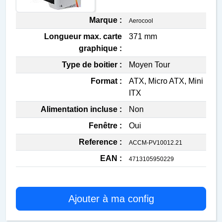
Marque :
Aerocool
Longueur max. carte
371 mm
graphique :
Type de boitier :
Moyen Tour
Format :
ATX, Micro ATX, Mini
ITX
Alimentation incluse :
Non
Fenêtre :
Oui
Reference :
ACCM-PV10012.21
EAN :
4713105950229
Ajouter à ma config