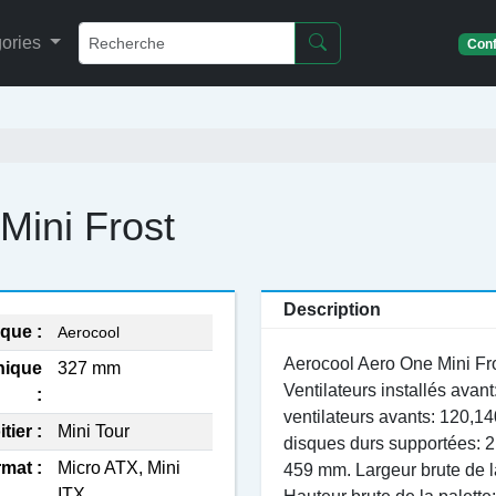
ories
Conf
Mini Frost
Description
que :
Aerocool
Aerocool Aero One Mini Fro
hique
327 mm
Ventilateurs installés ava
:
ventilateurs avants: 120,14
tier :
Mini Tour
disques durs supportées: 2
mat :
Micro ATX, Mini
459 mm. Largeur brute de la
ITX