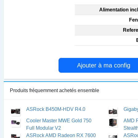
Alimentation inc
Fen
Refere
Ajouter à ma config
Produits fréquemment achetés ensemble
ASRock B450M-HDV R4.0
Gigab
Cooler Master MWE Gold 750
AMD R
Full Modular V2
Stealt
ASRock AMD Radeon RX 7600
ASRoc