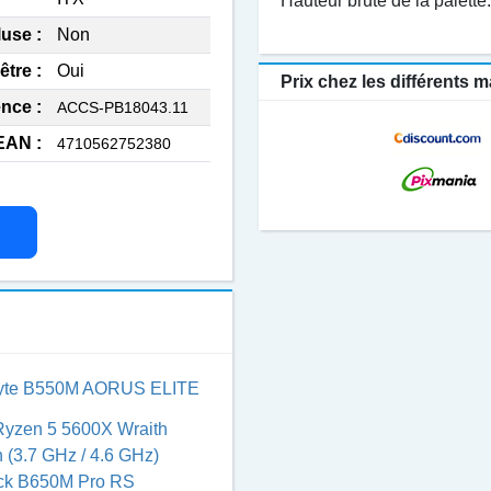
Hauteur brute de la palette
luse :
Non
être :
Oui
Prix chez les différents
nce :
ACCS-PB18043.11
EAN :
4710562752380
yte B550M AORUS ELITE
yzen 5 5600X Wraith
h (3.7 GHz / 4.6 GHz)
k B650M Pro RS