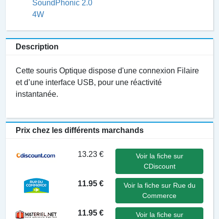
SoundPhonic 2.0
4W
Description
Cette souris Optique dispose d'une connexion Filaire
et d’une interface USB, pour une réactivité
instantanée.
Prix chez les différents marchands
13.23 €
Voir la fiche sur
CDiscount
11.95 €
Voir la fiche sur Rue du
Commerce
11.95 €
Voir la fiche sur