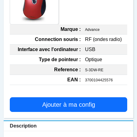
Marque :
Advance
Connection souris :
RF (ondes radio)
Interface avec l'ordinateur :
USB
Type de pointeur :
Optique
Reference :
S-3DW-RE
EAN :
3700104425576
Ajouter à ma config
Description