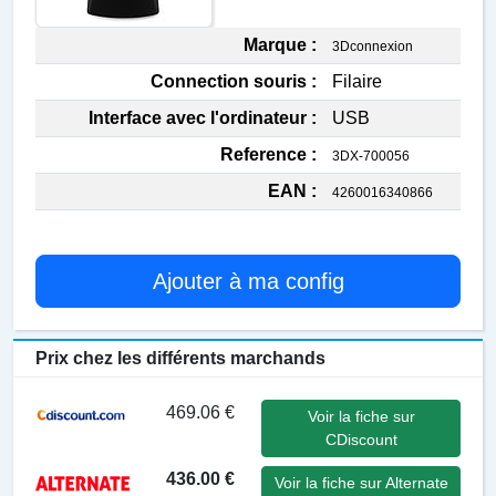
Marque :
3Dconnexion
Connection souris :
Filaire
Interface avec l'ordinateur :
USB
Reference :
3DX-700056
EAN :
4260016340866
Ajouter à ma config
Prix chez les différents marchands
469.06 €
Voir la fiche sur
CDiscount
436.00 €
Voir la fiche sur Alternate